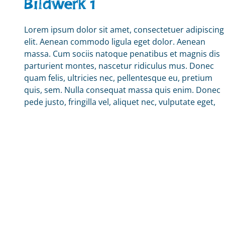
Bildwerk 1
Lorem ipsum dolor sit amet, consectetuer adipiscing
elit. Aenean commodo ligula eget dolor. Aenean
massa. Cum sociis natoque penatibus et magnis dis
parturient montes, nascetur ridiculus mus. Donec
quam felis, ultricies nec, pellentesque eu, pretium
quis, sem. Nulla consequat massa quis enim. Donec
pede justo, fringilla vel, aliquet nec, vulputate eget,
arcu. In enim justo, rhoncus ut, imperdiet a,
venenatis vitae, justo. Lorem ipsum dolor sit amet,
consectetuer adipiscing elit. Aenean commodo ligula
eget dolor.
Jetzt mehr erfahren