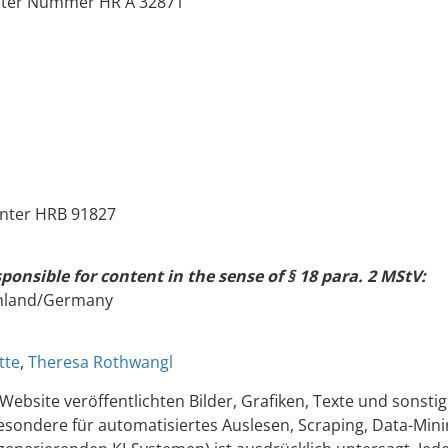
unter Nummer HR A 32871
unter HRB 91827
sponsible for content in the sense of § 18 para. 2 MStV:
chland/Germany
tte
,
Theresa Rothwangl
 Website veröffentlichten Bilder, Grafiken, Texte und sonstig
besondere für automatisiertes Auslesen, Scraping, Data-Min