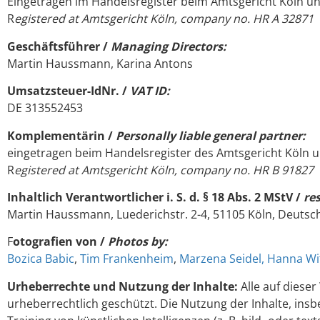
Eingetragen im Handelsregister beim Amtsgericht Köln 
R
egistered at Amtsgericht Köln, company no. HR A 32871
Geschäftsführer /
Managing Directors:
Martin Haussmann, Karina Antons
Umsatzsteuer-IdNr. /
VAT ID:
DE 313552453
Komplementärin /
Personally liable general partner:
eingetragen beim Handelsregister des Amtsgericht Köln 
R
egistered at Amtsgericht Köln, company no. HR B 91827
Inhaltlich Verantwortlicher i. S. d. § 18 Abs. 2 MStV /
re
Martin Haussmann, Luederichstr. 2-4, 51105 Köln, Deuts
F
otografien von /
Photos by:
B
ozica Babic
,
Tim Frankenheim
,
Marzena Seidel, Hanna Wi
Urheberrechte und Nutzung der Inhalte:
Alle auf dieser
urheberrechtlich geschützt. Die Nutzung der Inhalte, ins