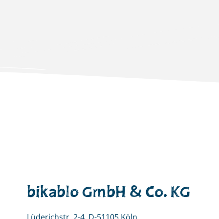
bikablo GmbH & Co. KG
Lüderichstr. 2-4, D-51105 Köln