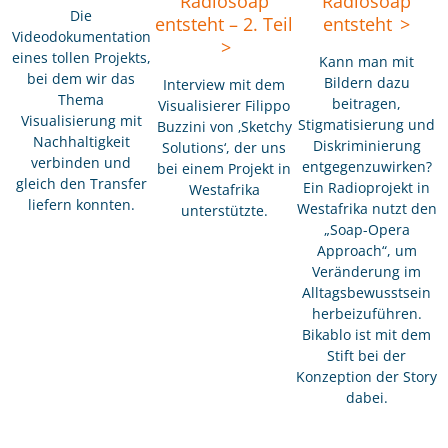
Radiosoap
Radiosoap
Die
entsteht – 2. Teil
entsteht
Videodokumentation
eines tollen Projekts,
Kann man mit
bei dem wir das
Bildern dazu
Interview mit dem
Thema
beitragen,
Visualisierer Filippo
Visualisierung mit
Stigmatisierung und
Buzzini von ‚Sketchy
Nachhaltigkeit
Diskriminierung
Solutions‘, der uns
verbinden und
entgegenzuwirken?
bei einem Projekt in
gleich den Transfer
Ein Radioprojekt in
Westafrika
liefern konnten.
Westafrika nutzt den
unterstützte.
„Soap-Opera
Approach“, um
Veränderung im
Alltagsbewusstsein
herbeizuführen.
Bikablo ist mit dem
Stift bei der
Konzeption der Story
dabei.