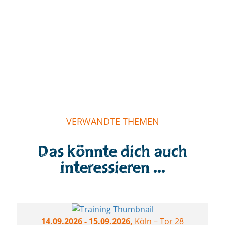
„Ein Trainierenden-Team, dass mit
Leichtigkeit und Humor in zwei
VERWANDTE THEMEN
Tagen den Stoff von 3 Tagen
beibringt, ohne dass es sich zu viel
anfühlt”
Das könnte dich auch
Visual Process Mapping Training
interessieren ...
14.09.2026
- 15.09.2026,
Köln – Tor 28