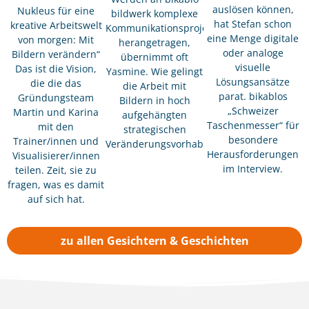
auslösen können,
Nukleus für eine
bildwerk komplexe
hat Stefan schon
kreative Arbeitswelt
Kommunikationsprojekte
eine Menge digitale
von morgen: Mit
herangetragen,
oder analoge
Bildern verändern“
übernimmt oft
visuelle
Das ist die Vision,
Yasmine. Wie gelingt
Lösungsansätze
die die das
die Arbeit mit
parat. bikablos
Gründungsteam
Bildern in hoch
„Schweizer
Martin und Karina
aufgehängten
Taschenmesser“ für
mit den
strategischen
besondere
Trainer/innen und
Veränderungsvorhaben?
Herausforderungen
Visualisierer/innen
im Interview.
teilen. Zeit, sie zu
fragen, was es damit
auf sich hat.
zu allen Gesichtern & Geschichten