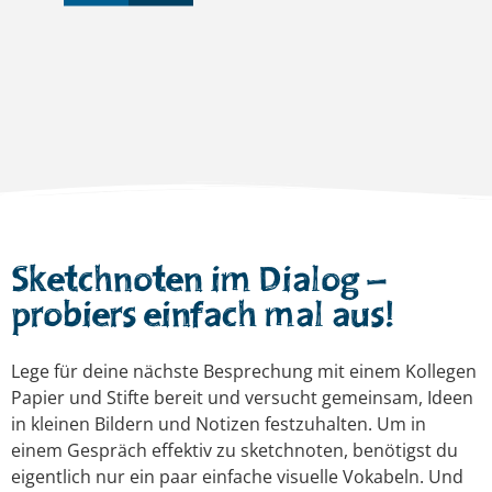
Wenn wir uns unterhalten,
formuliert jeder seine Gedanken.
Ich höre, was mein Gegenüber sagt
– aber stelle ich mir auch dasselbe
vor? habe ich ihn wirklich
verstanden?
Sketchnoten im Dialog –
probiers einfach mal aus!
d
Lege für deine nächste Besprechung mit einem Kollegen
Papier und Stifte bereit und versucht gemeinsam, Ideen
in kleinen Bildern und Notizen festzuhalten. Um in
einem Gespräch effektiv zu sketchnoten, benötigst du
eigentlich nur ein paar einfache visuelle Vokabeln. Und