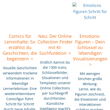
Comics für
Neu: Der Online
Emotions-
Lerninhalte: So
Collection Finder
Figuren – Dein
erzählst du
mit KI-
Schlüssel zu
Geschichten, die
Suchfunktion
lebendigen
begeistern
Visualisierungen
Endlich kannst du
die 1300 Icons,
Visuelle Geschichten
Schlüsselbilder,
verwandeln trockene
Mit wenigen
Situationen und
Informationen in
Strichen große
Templates unserer
lebendige
Wirkung:
Online Collections
Lernerlebnisse. Eine
Lerne, wie du
per Suchbegriff
wiedererkennbare
Figuren zeichnest,
durchforsten.
Comicfigur führt
die Emotionen und
Künstliche
Schritt für Schritt
Interaktionen
Intelligenz macht’s
durch neue Inhalte,
sichtbar machen.